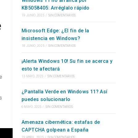
Windows 11 no arranca por
KB5058405: Arréglalo rápido
WEB
19 JUNIO, 2025
/
SIN COMENTARIOS
e
Microsoft Edge: ¿El fin de la
insistencia en Windows?
18 JUNIO, 2025
/
SIN COMENTARIOS
¡Alerta Windows 10! Su fin se acerca y
esto te afectará
e
13 MAYO, 2025
/
SIN COMENTARIOS
¿Pantalla Verde en Windows 11? Así
s
puedes solucionarlo
6 MAYO, 2025
/
SIN COMENTARIOS
Amenaza cibernética: estafas de
CAPTCHA golpean a España
29 ABRIL, 2025
/
SIN COMENTARIOS