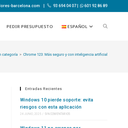
dores-barcelona.com
|
93 694 04 07
|
601 92 86 89
PEDIR PRESUPUESTO
ESPAÑOL
ALTERNAR
BÚSQUEDA
n categoría
>
Chrome 123: Más seguro y con inteligencia artificial
DE
Entradas Recientes
Windows 10 pierde soporte: evita
riesgos con esta aplicación
LA
24 JUNIO, 2025
/
SIN COMENTARIOS