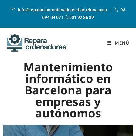
info@reparacion-ordenadores-barcelona.com
|
93
694 04 07
|
601 92 86 89
MENÚ
Mantenimiento
informático en
Barcelona para
empresas y
autónomos