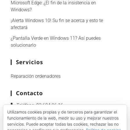
Microsoft Edge: ¿El fin de la insistencia en
Windows?
¡Alerta Windows 10! Su fin se acerca y esto te
afectará
¿Pantalla Verde en Windows 11? Así puedes
solucionarlo
Servicios
Reparación ordenadores
Contacto
Teléfono:
93 694 06 16
Utilizamos cookies propias y de terceros para garantizar el
Whatsapp:
601 92 86 89
funcionamiento de la web, medir su uso y mejorar nuestros
Email:
info@reparacion-ordenadores-
servicios. Puede aceptar todas las cookies, rechazar las no
barcelona.com