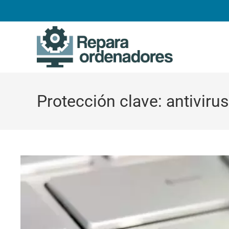
Ir
al
contenido
Protección clave: antivir