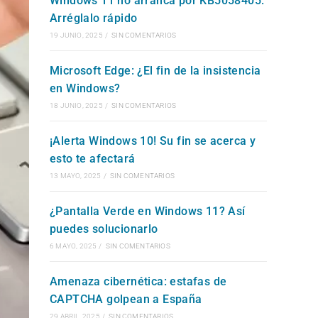
Windows 11 no arranca por KB5058405:
Arréglalo rápido
WEB
19 JUNIO, 2025
/
SIN COMENTARIOS
Microsoft Edge: ¿El fin de la insistencia
en Windows?
18 JUNIO, 2025
/
SIN COMENTARIOS
¡Alerta Windows 10! Su fin se acerca y
esto te afectará
13 MAYO, 2025
/
SIN COMENTARIOS
¿Pantalla Verde en Windows 11? Así
puedes solucionarlo
6 MAYO, 2025
/
SIN COMENTARIOS
Amenaza cibernética: estafas de
CAPTCHA golpean a España
29 ABRIL, 2025
/
SIN COMENTARIOS