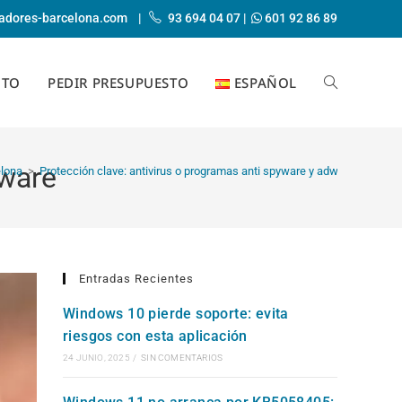
adores-barcelona.com
|
93 694 04 07
|
601 92 86 89
CTO
PEDIR PRESUPUESTO
ESPAÑOL
ALTERNAR
dware
BÚSQUEDA
elona
>
Protección clave: antivirus o programas anti spyware y adware
DE
Entradas Recientes
Windows 10 pierde soporte: evita
riesgos con esta aplicación
LA
24 JUNIO, 2025
/
SIN COMENTARIOS