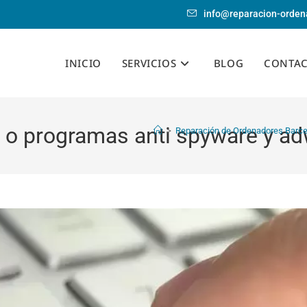
info@reparacion-orden
INICIO
SERVICIOS
BLOG
CONTA
us o programas anti spyware y a
>
Reparación de Ordenadores Barc