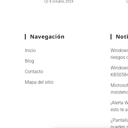
8 octubre, 2024
Navegación
Noti
Inicio
Windows 
riesgos 
Blog
Windows
Contacto
KB505840
Mapa del sitio
Microsoft
insiste
¡Alerta 
esto te 
¿Pantall
puedes s