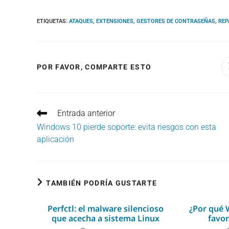
ETIQUETAS
:
ATAQUES
,
EXTENSIONES
,
GESTORES DE CONTRASEÑAS
,
REP
COMPARTIR
POR FAVOR, COMPARTE ESTO
ESTE
CONTENIDO
Leer
Entrada anterior
más
Windows 10 pierde soporte: evita riesgos con esta
artículos
aplicación
TAMBIÉN PODRÍA GUSTARTE
Perfctl: el malware silencioso
¿Por qué 
que acecha a sistema Linux
favor