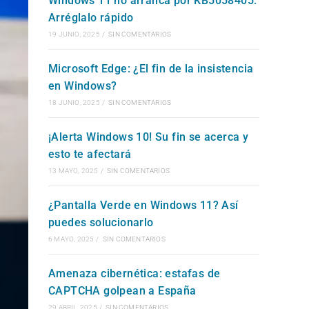
Windows 11 no arranca por KB5058405:
Arréglalo rápido
WEB
19 JUNIO, 2025
/
SIN COMENTARIOS
Microsoft Edge: ¿El fin de la insistencia
en Windows?
18 JUNIO, 2025
/
SIN COMENTARIOS
¡Alerta Windows 10! Su fin se acerca y
esto te afectará
13 MAYO, 2025
/
SIN COMENTARIOS
¿Pantalla Verde en Windows 11? Así
puedes solucionarlo
6 MAYO, 2025
/
SIN COMENTARIOS
Amenaza cibernética: estafas de
CAPTCHA golpean a España
29 ABRIL, 2025
/
SIN COMENTARIOS