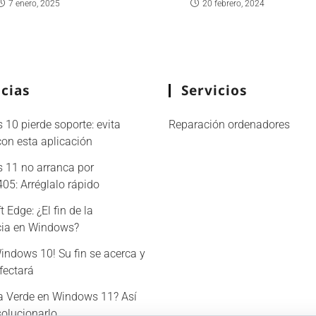
7 enero, 2025
20 febrero, 2024
cias
Servicios
10 pierde soporte: evita
Reparación ordenadores
con esta aplicación
 11 no arranca por
5: Arréglalo rápido
 Edge: ¿El fin de la
ncia en Windows?
Windows 10! Su fin se acerca y
afectará
a Verde en Windows 11? Así
olucionarlo