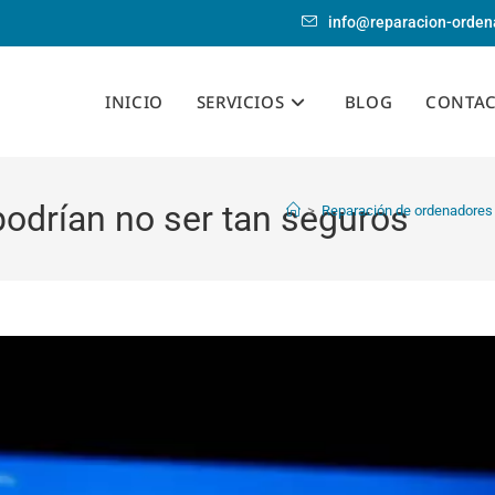
info@reparacion-orden
INICIO
SERVICIOS
BLOG
CONTA
odrían no ser tan seguros
>
Reparación de ordenadores