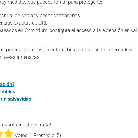
 hay medidas que puedes tomar para protegerte:
manual de copiar y pegar contraseñas.
dencias exactas de URL.
basados en Chromium, configura el acceso a la extensión en «al
 compartida, por consiguiente, deberás mantenerte informado y
s nuevas amenazas.
lación?
atibles
 un salvavidas
ra puntuar esta entrada!
(Votos:
1
Promedio:
5
)