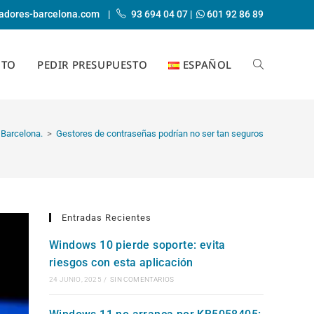
adores-barcelona.com
|
93 694 04 07
|
601 92 86 89
CTO
PEDIR PRESUPUESTO
ESPAÑOL
ALTERNAR
BÚSQUEDA
 Barcelona.
>
Gestores de contraseñas podrían no ser tan seguros
DE
Entradas Recientes
Windows 10 pierde soporte: evita
riesgos con esta aplicación
LA
24 JUNIO, 2025
/
SIN COMENTARIOS