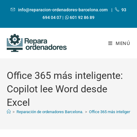
Ir
al
info@reparacion-ordenadores-barcelona.com
|
93
contenido
694 04 07
|
601 92 86 89
MENÚ
Office 365 más inteligente:
Copilot lee Word desde
Excel
>
Reparación de ordenadores Barcelona.
>
Office 365 más inteligente: