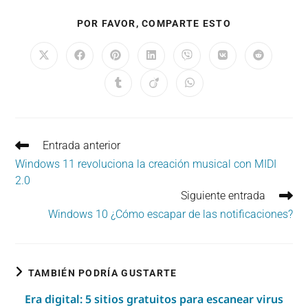
COMPARTIR
POR FAVOR, COMPARTE ESTO
ESTE
CONTENIDO
Se
Se
Se
Se
Se
Se
Se
abre
abre
abre
abre
abre
abre
abre
en
en
en
en
en
en
en
Se
Se
Se
una
una
una
una
una
una
una
abre
abre
abre
nueva
nueva
nueva
nueva
nueva
nueva
nueva
en
en
en
ventana
ventana
ventana
ventana
ventana
ventana
ventana
una
una
una
nueva
nueva
nueva
ventana
ventana
ventana
Leer
Entrada anterior
más
Windows 11 revoluciona la creación musical con MIDI
artículos
2.0
Siguiente entrada
Windows 10 ¿Cómo escapar de las notificaciones?
TAMBIÉN PODRÍA GUSTARTE
Era digital: 5 sitios gratuitos para escanear virus