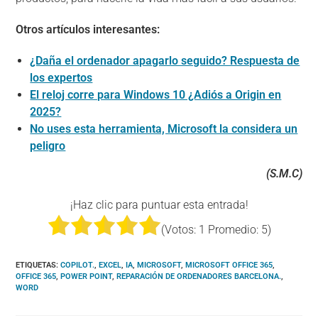
Otros artículos interesantes:
¿Daña el ordenador apagarlo seguido? Respuesta de
los expertos
El reloj corre para Windows 10 ¿Adiós a Origin en
2025?
No uses esta herramienta, Microsoft la considera un
peligro
(S.M.C)
¡Haz clic para puntuar esta entrada!
(Votos:
1
Promedio:
5
)
ETIQUETAS
:
COPILOT.
,
EXCEL
,
IA
,
MICROSOFT
,
MICROSOFT OFFICE 365
,
OFFICE 365
,
POWER POINT
,
REPARACIÓN DE ORDENADORES BARCELONA.
,
WORD