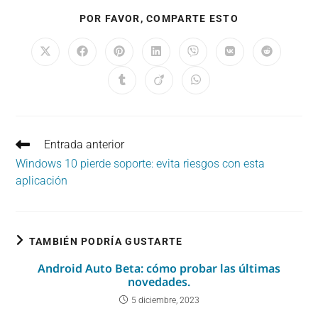
COMPARTIR
POR FAVOR, COMPARTE ESTO
ESTE
CONTENIDO
Se
Se
Se
Se
Se
Se
Se
abre
abre
abre
abre
abre
abre
abre
en
en
en
en
en
en
en
Se
Se
Se
una
una
una
una
una
una
una
abre
abre
abre
nueva
nueva
nueva
nueva
nueva
nueva
nueva
en
en
en
ventana
ventana
ventana
ventana
ventana
ventana
ventana
una
una
una
nueva
nueva
nueva
ventana
ventana
ventana
Leer
Entrada anterior
más
Windows 10 pierde soporte: evita riesgos con esta
artículos
aplicación
TAMBIÉN PODRÍA GUSTARTE
Android Auto Beta: cómo probar las últimas
novedades.
5 diciembre, 2023