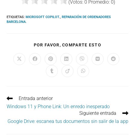
(Votos:
0
Promedio:
0
)
ETIQUETAS
:
MICROSOFT COPILOT.
,
REPARACIÓN DE ORDENADORES
BARCELONA.
COMPARTIR
POR FAVOR, COMPARTE ESTO
ESTE
CONTENIDO
Se
Se
Se
Se
Se
Se
Se
abre
abre
abre
abre
abre
abre
abre
en
en
en
en
en
en
en
Se
Se
Se
una
una
una
una
una
una
una
abre
abre
abre
nueva
nueva
nueva
nueva
nueva
nueva
nueva
en
en
en
ventana
ventana
ventana
ventana
ventana
ventana
ventana
una
una
una
nueva
nueva
nueva
ventana
ventana
ventana
Leer
Entrada anterior
más
Windows 11 y Phone Link: Un enredo inesperado
artículos
Siguiente entrada
Google Drive: escanea tus documentos sin salir de la app