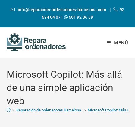
Ir
al
info@reparacion-ordenadores-barcelona.com
|
93
contenido
694 04 07
|
601 92 86 89
MENÚ
Microsoft Copilot: Más allá
de una simple aplicación
web
>
Reparación de ordenadores Barcelona.
>
Microsoft Copilot: Más allá