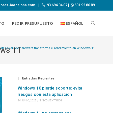
dores-barcelona.com
|
93 694 04 07
|
601 92 86 89
TO
PEDIR PRESUPUESTO
ESPAÑOL
ALTERNAR
ows 11
BÚSQUEDA
BitLocker por hardware transforma el rendimiento en Windows 11
DE
Entradas Recientes
Windows 10 pierde soporte: evita
riesgos con esta aplicación
LA
24 JUNIO, 2025
/
SIN COMENTARIOS