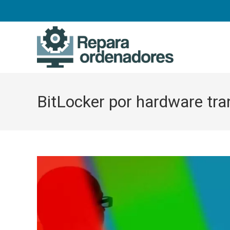
Ir
al
contenido
BitLocker por hardware tr