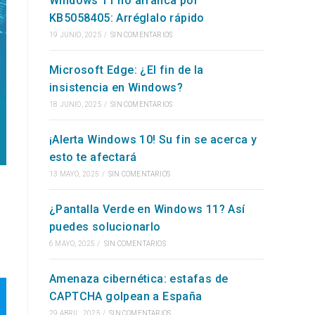
Windows 11 no arranca por
KB5058405: Arréglalo rápido
WEB
19 JUNIO, 2025
/
SIN COMENTARIOS
Microsoft Edge: ¿El fin de la
insistencia en Windows?
18 JUNIO, 2025
/
SIN COMENTARIOS
¡Alerta Windows 10! Su fin se acerca y
esto te afectará
13 MAYO, 2025
/
SIN COMENTARIOS
¿Pantalla Verde en Windows 11? Así
puedes solucionarlo
6 MAYO, 2025
/
SIN COMENTARIOS
Amenaza cibernética: estafas de
CAPTCHA golpean a España
29 ABRIL, 2025
/
SIN COMENTARIOS