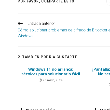
COMPARTIR
POR FAVOR, COMPARTE ESTO
ESTE
CONTENIDO
Leer
Entrada anterior
más
Cómo solucionar problemas de cifrado de Bitlocker 
artículos
Windows
TAMBIÉN PODRÍA GUSTARTE
Windows 11 no arranca:
¿Pantalla
técnicas para solucionarlo fácil
No te
28 mayo, 2024