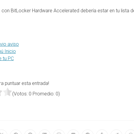
d con BitLocker Hardware Accelerated debería estar en tu lista d
evio aviso
ú Inicio
e tu PC
ra puntuar esta entrada!
(Votos:
0
Promedio:
0
)