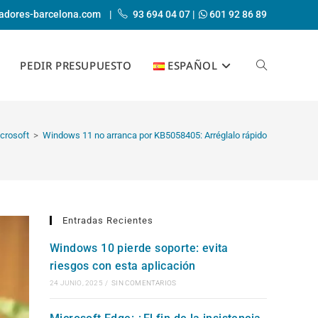
adores-barcelona.com
|
93 694 04 07
|
601 92 86 89
PEDIR PRESUPUESTO
ESPAÑOL
ALTERNAR
BÚSQUEDA
crosoft
>
Windows 11 no arranca por KB5058405: Arréglalo rápido
DE
Entradas Recientes
Windows 10 pierde soporte: evita
riesgos con esta aplicación
LA
24 JUNIO, 2025
/
SIN COMENTARIOS