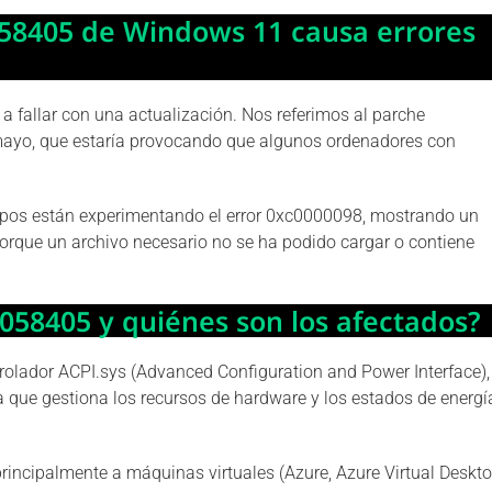
058405 de Windows 11 causa errores
a fallar con una actualización. Nos referimos al parche
mayo, que estaría provocando que algunos ordenadores con
pos están experimentando el error 0xc0000098, mostrando un
orque un archivo necesario no se ha podido cargar o contiene
5058405 y quiénes son los afectados?
trolador ACPI.sys (Advanced Configuration and Power Interface),
 que gestiona los recursos de hardware y los estados de energí
 principalmente a máquinas virtuales (Azure, Azure Virtual Deskt