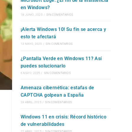
Microsoft Edge: ¿El fin de la insistencia
en Windows?
WEB
18 JUNIO, 2025
/
SIN COMENTARIOS
¡Alerta Windows 10! Su fin se acerca y
esto te afectará
13 MAYO, 2025
/
SIN COMENTARIOS
¿Pantalla Verde en Windows 11? Así
puedes solucionarlo
6 MAYO, 2025
/
SIN COMENTARIOS
Amenaza cibernética: estafas de
CAPTCHA golpean a España
29 ABRIL, 2025
/
SIN COMENTARIOS
Windows 11 en crisis: Récord histórico
de vulnerabilidades
22 ABRIL, 2025
/
SIN COMENTARIOS