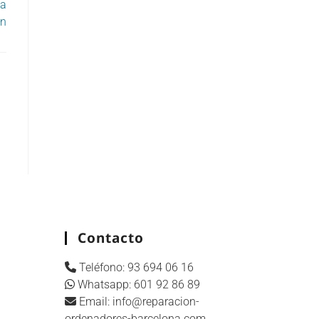
ta
ón
Contacto
Teléfono:
93 694 06 16
Whatsapp:
601 92 86 89
Email:
info@reparacion-
ordenadores-barcelona.com