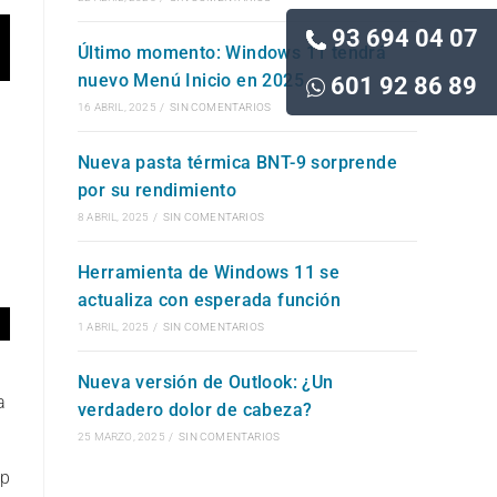
93 694 04 07
Último momento: Windows 11 tendrá
nuevo Menú Inicio en 2025
601 92 86 89
16 ABRIL, 2025
/
SIN COMENTARIOS
Nueva pasta térmica BNT-9 sorprende
por su rendimiento
8 ABRIL, 2025
/
SIN COMENTARIOS
Herramienta de Windows 11 se
actualiza con esperada función
1 ABRIL, 2025
/
SIN COMENTARIOS
Nueva versión de Outlook: ¿Un
a
verdadero dolor de cabeza?
25 MARZO, 2025
/
SIN COMENTARIOS
op