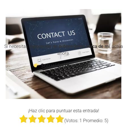
Si necesitas
reparación de ordenadores cerca de mí
, actúa
ahora.
Solución inmediata.
¡Haz clic para puntuar esta entrada!
(Votos:
1
Promedio:
5
)