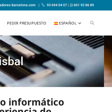
adores-barcelona.com
|
93 694 04 07
|
601 92 86 89
PEDIR PRESUPUESTO
ESPAÑOL
isbal
to informático
periencia de