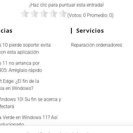
¡Haz clic para puntuar esta entrada!
(Votos:
0
Promedio:
0
)
cias
Servicios
10 pierde soporte: evita
Reparación ordenadores
con esta aplicación
 11 no arranca por
5: Arréglalo rápido
 Edge: ¿El fin de la
ncia en Windows?
Windows 10! Su fin se acerca y
afectará
a Verde en Windows 11? Así
olucionarlo