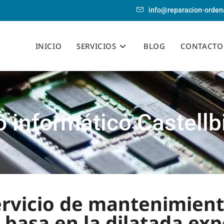
info@reparacion-orden
INICIO
SERVICIOS
BLOG
CONTACTO
 informático Castellb
servicio de mantenimien
e basa en la dilatada ex