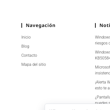
Navegación
Noti
Inicio
Windows 
riesgos 
Blog
Windows
Contacto
KB505840
Mapa del sitio
Microsoft
insiste
¡Alerta 
esto te 
¿Pantall
puedes s