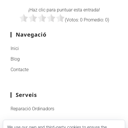
¡Haz clic para puntuar esta entrada!
(Votos:
0
Promedio:
0
)
Navegació
Inici
Blog
Contacte
Serveis
Reparació Ordinadors
Contacte
We use our own and third-party cookies to ensure the