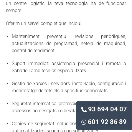
un centre logístic: la teva tecnologia ha de funcionar
sempre.
Oferim un servei complet que inclou:
Manteniment preventiu: revisions periòdiques,
actualitzacions de programari, neteja de maquinari,
control de rendiment.
Suport immediat: assistència presencial i remota a
Sabadell amb tècnics especialitzats.
Gestió de xarxes i servidors: instal·lació, configuració i
monitoratge de tots els dispositius connectats.
Seguretat informàtica: protecció avançada contra virus,
93 694 04 07
accessos no desitjats i ciberatacs.
601 92 86 89
Còpies de seguretat: solucions de còpia de seguretat
automatitzades, segures i personalitzades.