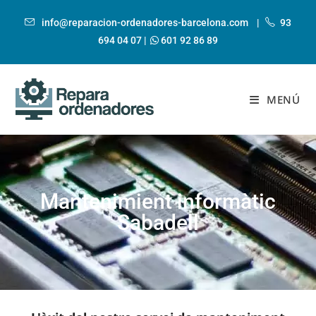
info@reparacion-ordenadores-barcelona.com
|
93
694 04 07
|
601 92 86 89
MENÚ
Mantenimient informàtic
Sabadell