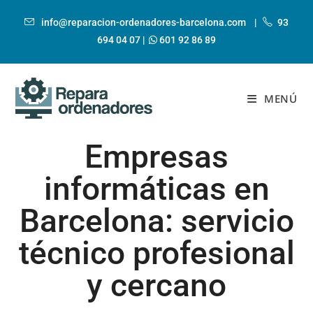
info@reparacion-ordenadores-barcelona.com
|
93
694 04 07
|
601 92 86 89
MENÚ
Empresas
informáticas en
Barcelona: servicio
técnico profesional
y cercano