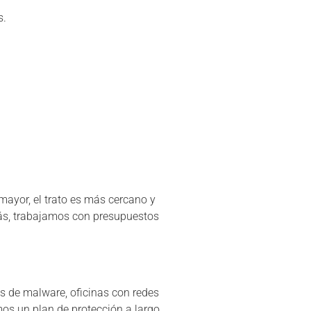
s.
mayor, el trato es más cercano y
más, trabajamos con presupuestos
 de malware, oficinas con redes
os un plan de protección a largo