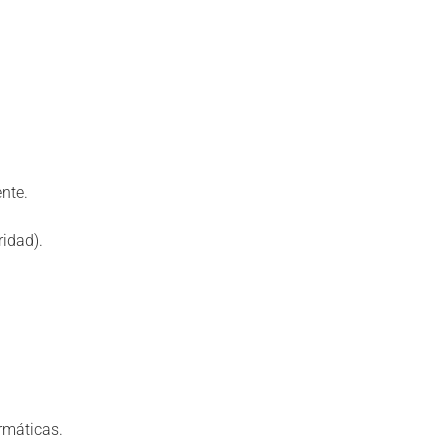
nte.
idad).
rmáticas.