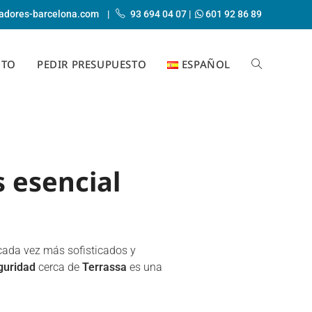
adores-barcelona.com
|
93 694 04 07
|
601 92 86 89
CTO
PEDIR PRESUPUESTO
ESPAÑOL
s esencial
 cada vez más sofisticados y
guridad
cerca de
Terrassa
es una