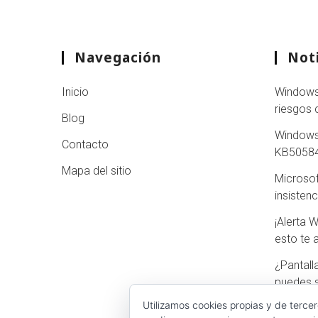
Navegación
Noti
Inicio
Windows 
riesgos 
Blog
Windows
Contacto
KB505840
Mapa del sitio
Microsoft
insisten
¡Alerta 
esto te 
¿Pantall
puedes s
Utilizamos cookies propias y de terce