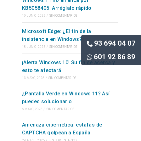
Windows 11 no arranca por
KB5058405: Arréglalo rápido
WEB
19 JUNIO, 2025
/
SIN COMENTARIOS
Microsoft Edge: ¿El fin de la
insistencia en Windows?
93 694 04 07
18 JUNIO, 2025
/
SIN COMENTARIOS
601 92 86 89
¡Alerta Windows 10! Su fin se acerca y
esto te afectará
13 MAYO, 2025
/
SIN COMENTARIOS
¿Pantalla Verde en Windows 11? Así
puedes solucionarlo
6 MAYO, 2025
/
SIN COMENTARIOS
Amenaza cibernética: estafas de
CAPTCHA golpean a España
29 ABRIL, 2025
/
SIN COMENTARIOS