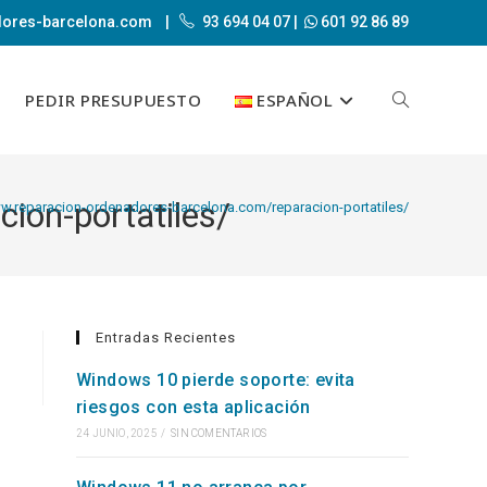
dores-barcelona.com
|
93 694 04 07
|
601 92 86 89
PEDIR PRESUPUESTO
ESPAÑOL
ALTERNAR
ion-portatiles/
BÚSQUEDA
ww.reparacion-ordenadores-barcelona.com/reparacion-portatiles/
DE
Entradas Recientes
Windows 10 pierde soporte: evita
riesgos con esta aplicación
LA
24 JUNIO, 2025
/
SIN COMENTARIOS