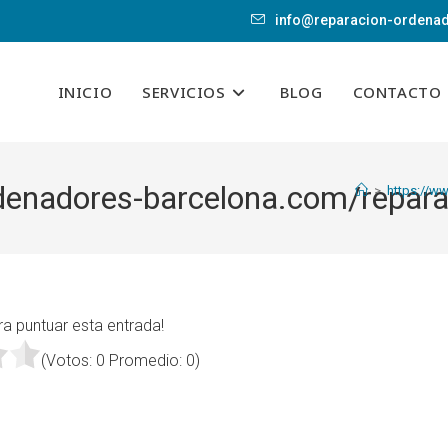
info@reparacion-ordena
INICIO
SERVICIOS
BLOG
CONTACTO
denadores-barcelona.com/reparac
>
https://w
ra puntuar esta entrada!
(Votos:
0
Promedio:
0
)